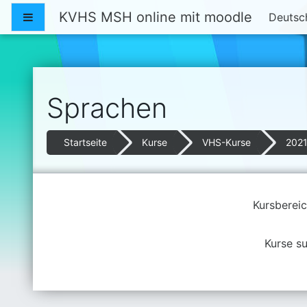
Zum Hauptinhalt
KVHS MSH online mit moodle
Website-Übersicht
Deutsch
Sprachen
Startseite
Kurse
VHS-Kurse
202
Kursbereic
Kurse s