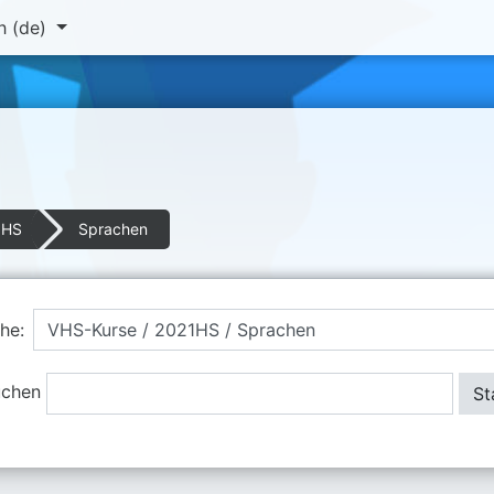
 ‎(de)‎
1HS
Sprachen
he:
uchen
St